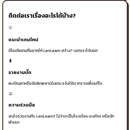
ติดต่อเราเรื่องอะไรได้บ้าง?
💡
แนะนำเกมใหม่
มีไอเดียเกมที่อยากให้ LenLearn สร้าง? บอกเราได้เลย!
🐛
รายงานบั๊ก
พบปัญหาหรือข้อผิดพลาดในเกม แจ้งให้เราทราบเพื่อแก้ไข
🤝
ความร่วมมือ
สนใจร่วมงานกับ LenLearn? ไม่ว่าจะเป็นโรงเรียน องค์กร หรือนัก
พัฒนา