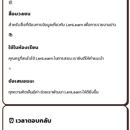
📰
สื่อมวลชน
สำหรับสื่อที่ต้องการข้อมูลเกี่ยวกับ LenLearn เพื่อการรายงานข่าว
📚
ใช้ในห้องเรียน
คุณครูที่สนใจใช้ LenLearn ในการสอน เรายินดีให้คำแนะนำ
⭐
ข้อเสนอแนะ
ทุกความคิดเห็นมีค่า ช่วยเราพัฒนา LenLearn ให้ดียิ่งขึ้น
⏰ เวลาตอบกลับ