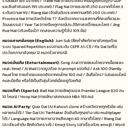
ร่างแผนที่ 185 ประเทศ) / Trade Nai (ทายประเทศจากข้อมูลเศรษฐกิจ GDP
และสินค้าส่งออก 195 ประเทศ) / Flag Nai (ทายธงชาติ 250 ธงจากทั่วโลก 3
ระดับความยาก) / Riang Nai (จัดอันดับประเทศตามสถิติ 200 ประเทศ) /
Province Nai (ทายจังหวัดไทย 77 จังหวัดจากเบาะแสสถานที่ท่องเที่ยวและ
วัฒนธรรม) / Year Tai (ทายปีเหตุการณ์ประวัติศาสตร์ไทยและโลก) / Jing
Rue Mai (จริงหรือมั่ว? ทดสอบความรู้ทั่วไป 109 ข้อ)
หมวดภาษาอังกฤษ (English):
Jum Sub (ฝึกคำศัพท์ภาษาอังกฤษด้วย
ระบบ Spaced Repetition แบ่งตามระดับ CEFR A1-C1) / Fix Dai (แก้ไข
ประโยคภาษาอังกฤษ 12 หมวดไวยากรณ์)
หมวดบันเทิง (Entertainment):
Song Arai (ทายเพลงไทยจากเนื้อเพลง
real-time) / Ai Wad (วาดรูปด้วย AI prompt แข่งกัน) / Ask 100 (Family
Feud ไทย ทายคำตอบยอดฮิตจากคนไทย 100 คน) / ฉันคือใคร? (เล่นออนไลน์
คนละมือถือ หรือใช้เป็นตัวสุ่มโจทย์เมื่ออยู่ด้วยกัน)
หมวดกีฬา (Sports):
Ball Nai (ทายนักฟุตบอล Premier League 820 คน
10 โหมด) / Hoop Nai (ทายนักบาสเกตบอล NBA 193 คน)
หมวด AI Party:
Quiz Dai (AI Kahoot clone สร้างควิซจากทุกหัวข้อ เล่น
หลายคนได้) / Tier Dai (AI TierMaker จัดอันดับทุกอย่าง เล่น multiplayer
ได้) / Language Nai (ทายภาษาจากเสียงพูด 40 ภาษาทั่วโลก) / Riang Dai
(AI เรียงลำดับ ฝึกคิดวิเคราะห์) / Emoji Story (เล่าเรื่องด้วย emoji) / Word