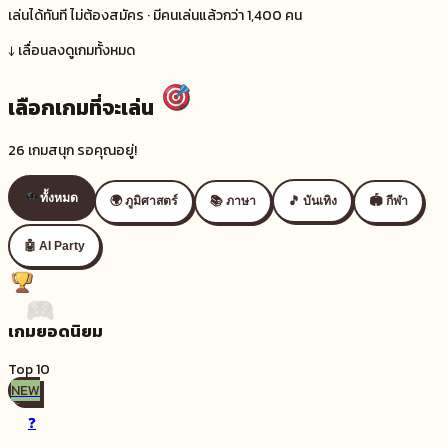
เล่นได้ทันที ไม่ต้องสมัคร · มีคนเล่นแล้วกว่า 1,400 คน
↓ เลื่อนลงดูเกมทั้งหมด
เลือกเกมที่จะ
เล่น
26
เกมสนุก รอคุณอยู่!
ทั้งหมด
🌍
ภูมิศาสตร์
📚
ภาษา
🎵
บันเทิง
🏟️
กีฬา
🤖
AI Party
เกมยอดนิยม
Top
10
NEW
❓