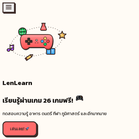
Len
Learn
เรียนรู้ผ่านเกม
26 เกมฟรี!
ทดสอบความรู้ อาหาร ดนตรี กีฬา ภูมิศาสตร์ และอีกมากมาย
เล่นเลย!