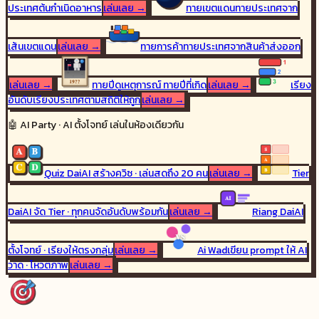
ประเทศต้นกำเนิดอาหาร
เล่นเลย →
ทายเขตแดน
ทายประเทศจาก
เส้นเขตแดน
เล่นเลย →
ทายการค้า
ทายประเทศจากสินค้าส่งออก
เล่นเลย →
ทายปี
ดูเหตุการณ์ ทายปีที่เกิด
เล่นเลย →
เรียง
อันดับ
เรียงประเทศตามสถิติให้ถูก
เล่นเลย →
🤖 AI Party · AI ตั้งโจทย์ เล่นในห้องเดียวกัน
Quiz Dai
AI สร้างควิซ · เล่นสดถึง 20 คน
เล่นเลย →
Tier
Dai
AI จัด Tier · ทุกคนจัดอันดับพร้อมกัน
เล่นเลย →
Riang Dai
AI
ตั้งโจทย์ · เรียงให้ตรงกลุ่ม
เล่นเลย →
Ai Wad
เขียน prompt ให้ AI
วาด · โหวตภาพ
เล่นเลย →