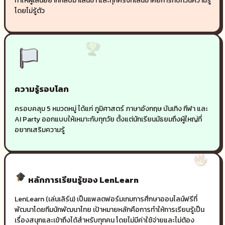
ทำให้ผู้เล่นอยากกลับมาเล่นซ้ำ และทุกครั้งที่เล่นซ้ำคือการทบทวนความรู้
โดยไม่รู้ตัว
ความรู้รอบโลก
ครอบคลุม 5 หมวดหมู่ ได้แก่ ภูมิศาสตร์ ภาษาอังกฤษ บันเทิง กีฬา และ
AI Party ออกแบบให้เหมาะกับทุกวัย ตั้งแต่นักเรียนมัธยมถึงผู้ใหญ่ที่
อยากเสริมความรู้
หลักการเรียนรู้ของ LenLearn
LenLearn (เล่นเลิร์น) เป็นแพลตฟอร์มเกมการศึกษาออนไลน์ฟรีที่
พัฒนาโดยทีมนักพัฒนาไทย เป้าหมายหลักคือการทำให้การเรียนรู้เป็น
เรื่องสนุกและเข้าถึงได้สำหรับทุกคน โดยไม่มีค่าใช้จ่ายและไม่ต้อง