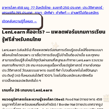
อาหารโลก 458 เมนู · 77 จังหวัดไทย · ธงชาติ 250 ประเทศ · ประวัติศาสตร์ ·
เศรษฐกิจ 195 ประเทศ · ภาษา · นักกีฬา · คำศัพท์ — อ่านฟรีไม่ต้องสมัคร
เปิดคลังความรู้ทั้งหมด →
LenLearn คืออะไร? — แพลตฟอร์มเกมการเรียน
รู้ฟรีสำหรับคนไทย
LenLearn (เล่นเลิร์น) คือแพลตฟอร์มเกมการเรียนรู้ออนไลน์ที่ออกแบบมา
เพื่อคนไทยโดยเฉพาะ เราเชื่อว่าการเรียนรู้ไม่จำเป็นต้องน่าเบื่อ และทุกคน
สามารถเรียนรู้สิ่งใหม่ได้ทุกวันผ่านเกมที่สนุกและท้าทาย LenLearn รวบรวม
เกมการศึกษากว่า 26 เกม ครอบคลุมเนื้อหาตั้งแต่ภูมิศาสตร์ ภาษาอังกฤษ
ประวัติศาสตร์ วัฒนธรรมอาหาร ดนตรี กีฬา ไปจนถึงเทคโนโลยีปัญญา
ประดิษฐ์ (AI) ทั้งหมดเล่นได้ฟรี 100% โดยไม่ต้องสมัครสมาชิกหรือ
ดาวน์โหลดแอปพลิเคชันใด ๆ
เกมทั้ง 26 เกมบน LenLearn
หมวดภูมิศาสตร์และความรู้รอบโลก (Geo):
Food Nai (ทายอาหาร 458
เมนูจากทั่วโลก พร้อมแผนที่แหล่งกำเนิด) / Border Nai (ทายประเทศจากรูป