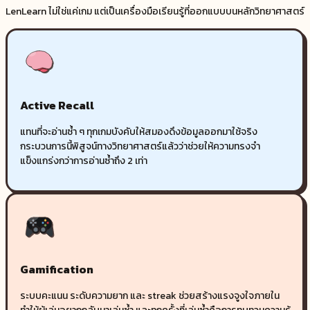
LenLearn ไม่ใช่แค่เกม แต่เป็นเครื่องมือเรียนรู้ที่ออกแบบบนหลักวิทยาศาสตร์
Active Recall
แทนที่จะอ่านซ้ำ ๆ ทุกเกมบังคับให้สมองดึงข้อมูลออกมาใช้จริง
กระบวนการนี้พิสูจน์ทางวิทยาศาสตร์แล้วว่าช่วยให้ความทรงจำ
แข็งแกร่งกว่าการอ่านซ้ำถึง 2 เท่า
Gamification
ระบบคะแนน ระดับความยาก และ streak ช่วยสร้างแรงจูงใจภายใน