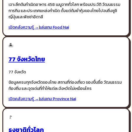
เจาะลึกต้นกำเนิดอาหาร 458 เมนูจากทั่วโลก พร้อมประวัติ วัฒนธรรม
การกิน และประเทศแหล่งกำเนิด ตั้งแต่ต้มยำกุ้งของไทยไปจนถึงซูชิ
ญี่ปุ่นและพิซซ่าอิตาลี
เปิดคลังความรู้ →
|
เล่นเกม
Food Nai
🏝️
77 จังหวัดไทย
77 จังหวัด
ข้อมูลครบทุกจังหวัดของไทย สถานที่ท่องเที่ยว ของขึ้นชื่อ วัฒนธรรม
ท้องถิ่น และจุดเด่นที่ทำให้แต่ละจังหวัดไม่เหมือนใคร
เปิดคลังความรู้ →
|
เล่นเกม
Province Nai
🚩
ธงชาติทั่วโลก