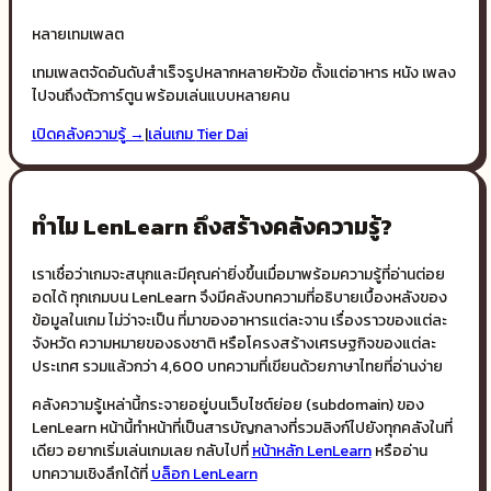
หลายเทมเพลต
เทมเพลตจัดอันดับสำเร็จรูปหลากหลายหัวข้อ ตั้งแต่อาหาร หนัง เพลง
ไปจนถึงตัวการ์ตูน พร้อมเล่นแบบหลายคน
เปิดคลังความรู้ →
|
เล่นเกม
Tier Dai
ทำไม LenLearn ถึงสร้างคลังความรู้?
เราเชื่อว่าเกมจะสนุกและมีคุณค่ายิ่งขึ้นเมื่อมาพร้อมความรู้ที่อ่านต่อย
อดได้ ทุกเกมบน LenLearn จึงมีคลังบทความที่อธิบายเบื้องหลังของ
ข้อมูลในเกม ไม่ว่าจะเป็น ที่มาของอาหารแต่ละจาน เรื่องราวของแต่ละ
จังหวัด ความหมายของธงชาติ หรือโครงสร้างเศรษฐกิจของแต่ละ
ประเทศ รวมแล้วกว่า 4,600 บทความที่เขียนด้วยภาษาไทยที่อ่านง่าย
คลังความรู้เหล่านี้กระจายอยู่บนเว็บไซต์ย่อย (subdomain) ของ
LenLearn หน้านี้ทำหน้าที่เป็นสารบัญกลางที่รวมลิงก์ไปยังทุกคลังในที่
เดียว อยากเริ่มเล่นเกมเลย กลับไปที่
หน้าหลัก LenLearn
หรืออ่าน
บทความเชิงลึกได้ที่
บล็อก LenLearn