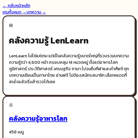
← กลับหน้าหลัก
เกมทั้งหมด →
บทความ →
📖
คลังความรู้
LenLearn
LenLearn ไม่ใช่แค่เกม แต่เป็นคลังความรู้ขนาดใหญ่ที่รวบรวมบทความ
ความรู้กว่า 4,600 หน้า ครอบคลุม 14 หมวดหมู่ ตั้งแต่อาหารโลก
ภูมิศาสตร์ ประวัติศาสตร์ เศรษฐกิจ ภาษา ไปจนถึงกีฬาและคำศัพท์ ทุก
บทความเขียนเป็นภาษาไทย อ่านฟรี ไม่ต้องสมัครสมาชิก เลือกหมวดที่
สนใจแล้วเริ่มสำรวจได้เลย
🍜
คลังความรู้อาหารโลก
458 เมนู