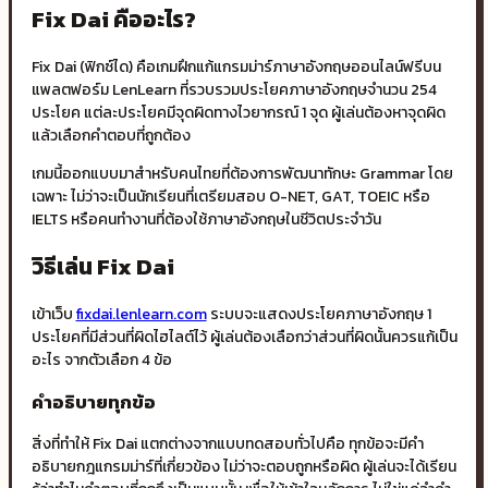
Fix Dai คืออะไร?
Fix Dai (ฟิกซ์ได) คือเกมฝึกแก้แกรมม่าร์ภาษาอังกฤษออนไลน์ฟรีบน
แพลตฟอร์ม LenLearn ที่รวบรวมประโยคภาษาอังกฤษจำนวน 254
ประโยค แต่ละประโยคมีจุดผิดทางไวยากรณ์ 1 จุด ผู้เล่นต้องหาจุดผิด
แล้วเลือกคำตอบที่ถูกต้อง
เกมนี้ออกแบบมาสำหรับคนไทยที่ต้องการพัฒนาทักษะ Grammar โดย
เฉพาะ ไม่ว่าจะเป็นนักเรียนที่เตรียมสอบ O-NET, GAT, TOEIC หรือ
IELTS หรือคนทำงานที่ต้องใช้ภาษาอังกฤษในชีวิตประจำวัน
วิธีเล่น Fix Dai
เข้าเว็บ
fixdai.lenlearn.com
ระบบจะแสดงประโยคภาษาอังกฤษ 1
ประโยคที่มีส่วนที่ผิดไฮไลต์ไว้ ผู้เล่นต้องเลือกว่าส่วนที่ผิดนั้นควรแก้เป็น
อะไร จากตัวเลือก 4 ข้อ
คำอธิบายทุกข้อ
สิ่งที่ทำให้ Fix Dai แตกต่างจากแบบทดสอบทั่วไปคือ ทุกข้อจะมีคำ
อธิบายกฎแกรมม่าร์ที่เกี่ยวข้อง ไม่ว่าจะตอบถูกหรือผิด ผู้เล่นจะได้เรียน