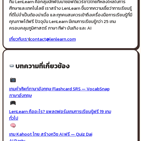
ทีม LenLearn คือกลุ่มนักพัฒนาซอฟต์แวร์ชาวไทยที่หลงใหลในการ
ศึกษาและเทคโนโลยี เราสร้าง LenLearn ขึ้นจากความเชื่อว่าการเรียนรู้
ที่ดีไม่จำเป็นต้องน่าเบื่อ และทุกคนสมควรเข้าถึงเครื่องมือการเรียนรู้ที่มี
คุณภาพได้ฟรี ปัจจุบัน LenLearn มีเกมการเรียนรู้กว่า 25 เกม
ครอบคลุมภูมิศาสตร์ ภาษา กีฬา บันเทิง และ AI
เกี่ยวกับเรา
|
contact@lenlearn.com
บทความที่เกี่ยวข้อง
เกมคำศัพท์ภาษาอังกฤษ Flashcard SRS — VocabSnap
ภาษาอังกฤษ
LenLearn คืออะไร? แพลตฟอร์มเกมการเรียนรู้ฟรี 19 เกม
ทั่วไป
เกม Kahoot ไทย สร้างควิซ AI ฟรี — Quiz Dai
AI Party