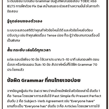
ระดับมัธยม ไปจนถึง Grammar ขั้นสูงที่พบในข้อสอบ TOEIC หรือ
IELTS การฝึกด้วย Fix Dai สม่ำเสมอจะช่วยสร้างความมั่นใจในการทำ
ข้อสอบ
รู้จุดอ่อนของตัวเอง
ระบบจะแสดงสถิติว่าคุณทำหัวข้อไหนได้ดี และหัวข้อไหนยังต้อง
ปรับปรุง เช่น ถ้าคุณผิดเรื่อง Tense บ่อย ก็จะรู้ว่าต้องทบทวนเรื่องนี้
เป็นพิเศษ
สั้น กระชับ เล่นได้ทุกเวลา
แต่ละรอบมีเพียง 10 ข้อ ใช้เวลาประมาณ 5-10 นาที เล่นตอนพัก ตอน
นั่งรถ หรือก่อนนอน วันละ 10 ข้อ สัปดาห์หนึ่งก็ได้ฝึก Grammar 70
ประโยคแล้ว
ข้อผิด Grammar ที่คนไทยเจอบ่อย
จากข้อมูลผู้เล่น Fix Dai เราพบว่าคนไทยมักผิดในหัวข้อเหล่านี้ อันดับ 1
คือ Tense โดยเฉพาะการสลับใช้ Past Simple กับ Present Perfect
อันดับ 2 คือ Subject-Verb Agreement เช่น "Everyone have"
แทนที่จะเป็น "Everyone has" อันดับ 3 คือ Articles โดยเฉพาะการใช้