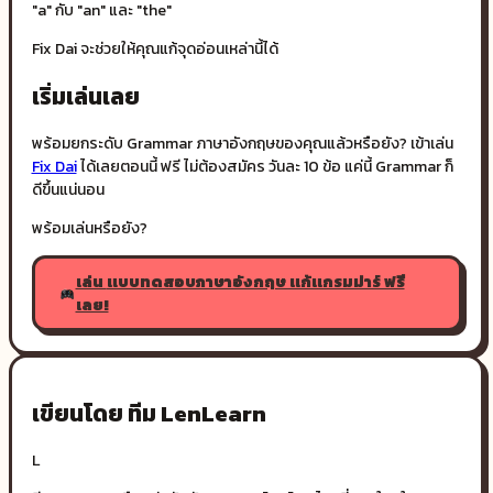
"a" กับ "an" และ "the"
Fix Dai จะช่วยให้คุณแก้จุดอ่อนเหล่านี้ได้
เริ่มเล่นเลย
พร้อมยกระดับ Grammar ภาษาอังกฤษของคุณแล้วหรือยัง? เข้าเล่น
Fix Dai
ได้เลยตอนนี้ ฟรี ไม่ต้องสมัคร วันละ 10 ข้อ แค่นี้ Grammar ก็
ดีขึ้นแน่นอน
พร้อมเล่นหรือยัง?
เล่น
แบบทดสอบภาษาอังกฤษ แก้แกรมม่าร์ ฟรี
เลย!
เขียนโดย ทีม LenLearn
L