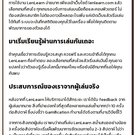
การใช้งาน LenLearn ง่ายมาก เพียงเข้าเว็บไซต์ lenlearn.com แล้ว
เลือกเกมที่สนใจ ทุกเกมรองรับการเล่นบนมือถือและคอมพิวเตอร์ ไม่
ต้องสมัครสมาชิก ไม่ต้องดาวน์โหลดอะไรเพิ่ม แค่เปิดเว็บแล้วเริ่มเล่น
ได้ทันที ระบบจะบันทึกสถิติของคุณไว้ในเครื่อง เพื่อให้คุณติดตาม
พัฒนาการของตัวเองได้
มาเริ่มเรียนรู้ผ่านการเล่นกันเถอะ
ถ้าคุณเชื่อว่าการเรียนรู้ควรสนุก ควรฟรี และควรเข้าถึงได้ทุกคน
LenLearn คือคำตอบ ลองเลือกเกมที่สนใจแล้วเริ่มเล่นวันนี้ คุณอาจ
แปลกใจว่าตัวเองรู้เรื่องโลกนี้มากแค่ไหน หรือยังมีอีกมากที่รอให้คุณ
ค้นพบ
ประสบการณ์ของเราจากผู้เล่นจริง
หลังจากที่ LenLearn ให้บริการมาได้สักระยะ เราได้รับ feedback จาก
ผู้เล่นมากมาย สิ่งที่น่าแปลกใจที่สุดคือหลายคนเล่นซ้ำมากกว่า 10 ครั้ง
ต่อสัปดาห์ ซึ่งบ่งชี้ว่า Gamification ทำงานได้จริงตามที่งานวิจัยชี้ไว้
จากการสังเกตผู้เล่น เราพบว่าคนที่เล่น LenLearn สม่ำเสมออย่างน้อย
3 ครั้งต่อสัปดาห์จะเริ่มเห็นพัฒนาการชัดเจนภายใน 2-3 สัปดาห์ ไม่ว่า