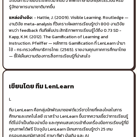
จะเป็นการจำชื่อประเทศได้มากขึ้น จำศัพท์ภาษาอังกฤษได้เร็วขึ้น หรือ
รู้จักอาหารนานาชาติมากขึ้น
แหล่งอ้างอิง:
- Hattie, J. (2009). Visible Learning. Routledge —
งานวิจัย meta-analysis ที่วิเคราะห์ผลการเรียนรู้กว่า 800 งานวิจัย
พบว่า feedback ทันทีเพิ่มประสิทธิภาพการเรียนรู้ได้ถึง 0.73 SD -
Kapp, K.M. (2012). The Gamification of Learning and
Instruction. Pfeiffer — หลักการ Gamification ที่ LenLearn นำมา
ใช้ - กระทรวงศึกษาธิการไทย. (2565). รายงานคุณภาคการศึกษาไทย
— ชี้ให้เห็นความต้องการสื่อการเรียนรู้ที่น่าสนใจ
เขียนโดย ทีม LenLearn
L
ทีม LenLearn คือกลุ่มนักพัฒนาซอฟต์แวร์ชาวไทยที่หลงใหลในการ
ศึกษาและเทคโนโลยี เราสร้าง LenLearn ขึ้นจากความเชื่อว่าการเรียนรู้
ที่ดีไม่จำเป็นต้องน่าเบื่อ และทุกคนสมควรเข้าถึงเครื่องมือการเรียนรู้ที่มี
คุณภาพได้ฟรี ปัจจุบัน LenLearn มีเกมการเรียนรู้กว่า 25 เกม
ครอบคลุมภูมิศาสตร์ ภาษา กีฬา บันเทิง และ AI