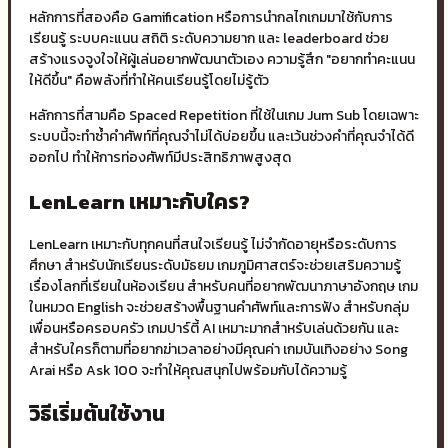
หลักการที่สองคือ Gamification หรือการนำกลไกเกมมาใช้กับการ
เรียนรู้ ระบบคะแนน สถิติ ระดับความยาก และ leaderboard ช่วย
สร้างแรงจูงใจให้ผู้เล่นอยากพัฒนาตัวเอง ความรู้สึก "อยากทำคะแนน
ให้ดีขึ้น" คือพลังที่ทำให้คนเรียนรู้โดยไม่รู้ตัว
หลักการที่สามคือ Spaced Repetition ที่ใช้ในเกม Jum Sub โดยเฉพาะ
ระบบนี้จะทำซ้ำคำศัพท์ที่คุณจำไม่ได้บ่อยขึ้น และเว้นช่วงคำที่คุณจำได้ดี
ออกไป ทำให้การท่องศัพท์มีประสิทธิภาพสูงสุด
LenLearn เหมาะกับใคร?
LenLearn เหมาะกับทุกคนที่สนใจเรียนรู้ ไม่จำกัดอายุหรือระดับการ
ศึกษา สำหรับนักเรียนระดับมัธยม เกมภูมิศาสตร์จะช่วยเสริมความรู้
เรื่องโลกที่เรียนในห้องเรียน สำหรับคนที่อยากพัฒนาภาษาอังกฤษ เกม
ในหมวด English จะช่วยสร้างพื้นฐานคำศัพท์และการฟัง สำหรับกลุ่ม
เพื่อนหรือครอบครัว เกมปาร์ตี้ AI เหมาะมากสำหรับเล่นด้วยกัน และ
สำหรับใครก็ตามที่อยากฆ่าเวลาอย่างมีคุณค่า เกมบันเทิงอย่าง Song
Arai หรือ Ask 100 จะทำให้คุณสนุกไปพร้อมกับได้ความรู้
วิธีเริ่มต้นใช้งาน