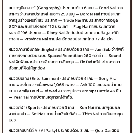
หมวดภูมิศาสตร์ (Geography) ประกอบด้วย 6 เกม — Food Nai ทาย
อาหารว่ามาจากประเทศไหนจาก 293 เมนู — Border Nai ทายประเทศ
จากรูปร่างแผนที่ 185 ประเทศ — Trade Nai ทายประเทศจากข้อมูล
GDP และสินค้าส่งออก 172 ประเทศ — Flag Nai ทายประเทศจาก
ธงชาติ 196 ประเทศ — Riang Nai จัดอันดับประเทศตามข้อมูลสถิติ
ต่าง ๆ — Province Nai ทายจังหวัดของประเทศไทย 77 จังหวัด
หมวดภาษาอังกฤษ (English) ประกอบด้วย 3 เกม — Jum Sub จำศัพท์
ภาษาอังกฤษด้วยระบบ Spaced Repetition 260 กว่าคำ — Sound
Nai ฝึกฟังและจำแนกเสียงภาษาอังกฤษ — Fix Dai แก้ประโยคภาษา
อังกฤษที่ผิดให้ถูกต้อง
หมวดบันเทิง (Entertainment) ประกอบด้วย 4 เกม — Song Arai
ทายเพลงไทยจากเนื้อเพลง 1,069 เพลง — Ask 100 เกมตอบคำถาม
แบบ Family Feud — Ai Wad AI วาดรูปจาก Prompt Battle 46 ธีม
— Year Tai ทายปีจากเหตุการณ์สำคัญ
หมวดกีฬา (Sports) ประกอบด้วย 3 เกม — Kon Nai ทายนักฟุตบอล
จากใบหน้า — Soi Nak ทายน้ำหนักนักกีฬา — Thim Nai ทายทีมจากชุด
แข่ง
หมวดเกมปาร์ตี้ AI (AI Party) ประกอบด้วย 3 เกม — Quiz Dai ตอบ