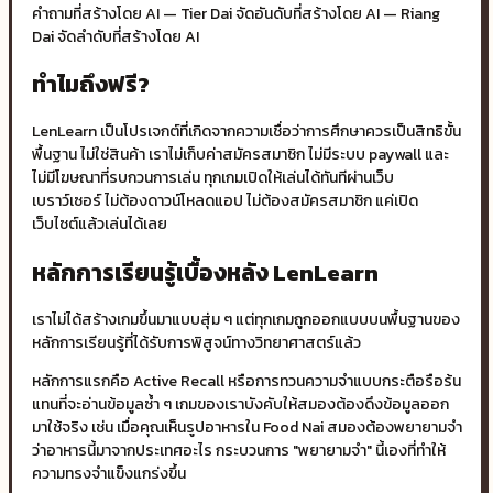
คำถามที่สร้างโดย AI — Tier Dai จัดอันดับที่สร้างโดย AI — Riang
Dai จัดลำดับที่สร้างโดย AI
ทำไมถึงฟรี?
LenLearn เป็นโปรเจกต์ที่เกิดจากความเชื่อว่าการศึกษาควรเป็นสิทธิขั้น
พื้นฐาน ไม่ใช่สินค้า เราไม่เก็บค่าสมัครสมาชิก ไม่มีระบบ paywall และ
ไม่มีโฆษณาที่รบกวนการเล่น ทุกเกมเปิดให้เล่นได้ทันทีผ่านเว็บ
เบราว์เซอร์ ไม่ต้องดาวน์โหลดแอป ไม่ต้องสมัครสมาชิก แค่เปิด
เว็บไซต์แล้วเล่นได้เลย
หลักการเรียนรู้เบื้องหลัง LenLearn
เราไม่ได้สร้างเกมขึ้นมาแบบสุ่ม ๆ แต่ทุกเกมถูกออกแบบบนพื้นฐานของ
หลักการเรียนรู้ที่ได้รับการพิสูจน์ทางวิทยาศาสตร์แล้ว
หลักการแรกคือ Active Recall หรือการทวนความจำแบบกระตือรือร้น
แทนที่จะอ่านข้อมูลซ้ำ ๆ เกมของเราบังคับให้สมองต้องดึงข้อมูลออก
มาใช้จริง เช่น เมื่อคุณเห็นรูปอาหารใน Food Nai สมองต้องพยายามจำ
ว่าอาหารนี้มาจากประเทศอะไร กระบวนการ "พยายามจำ" นี้เองที่ทำให้
ความทรงจำแข็งแกร่งขึ้น