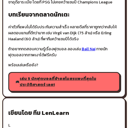
ซาอุดีอาระเบีย โดยที่ PSG ไม่เคยคว้าแชมป์ Champions League
บทเรียนจากตลาดนักเตะ
ค่าตัวที่แพงไม่ได้รับประกันความสำเร็จ หลายดีลที่ราคาถูกกว่ากลับให้
ผลตอบแทนที่ดีกว่ามาก เช่น Virgil van Dijk (75 ล้าน) หรือ Erling
Haaland (60 ล้าน) ที่พาทีมคว้าแชมป์ได้จริง
ถ้าอยากทดสอบความรู้เรื่องฟุตบอล ลองเล่น
Ball Nai
ทายนัก
ฟุตบอลจากภาพเงาได้ฟรีครับ
พร้อมเล่นหรือยัง?
เล่น
5 นักฟุตบอลที่ย้ายสโมสรแพงที่สุดใน
ประวัติศาสตร์
เลย!
เขียนโดย ทีม LenLearn
L