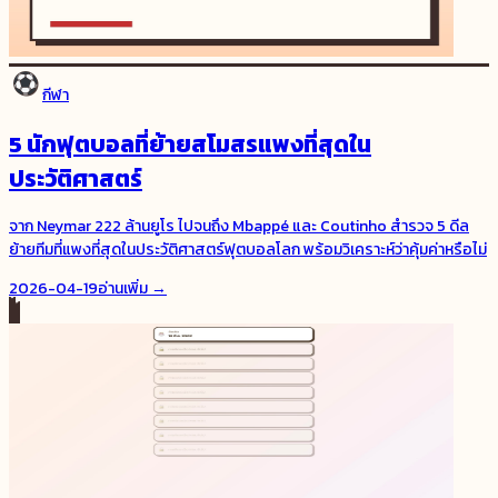
กีฬา
5 นักฟุตบอลที่ย้ายสโมสรแพงที่สุดใน
ประวัติศาสตร์
จาก Neymar 222 ล้านยูโร ไปจนถึง Mbappé และ Coutinho สำรวจ 5 ดีล
ย้ายทีมที่แพงที่สุดในประวัติศาสตร์ฟุตบอลโลก พร้อมวิเคราะห์ว่าคุ้มค่าหรือไม่
2026-04-19
อ่านเพิ่ม →