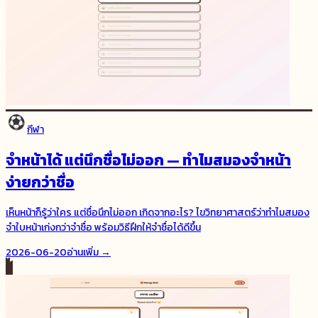
กีฬา
จำหน้าได้ แต่นึกชื่อไม่ออก — ทำไมสมองจำหน้า
ง่ายกว่าชื่อ
เห็นหน้าก็รู้ว่าใคร แต่ชื่อนึกไม่ออก เกิดจากอะไร? ไขวิทยาศาสตร์ว่าทำไมสมอง
จำใบหน้าเก่งกว่าจำชื่อ พร้อมวิธีฝึกให้จำชื่อได้ดีขึ้น
2026-06-20
อ่านเพิ่ม →