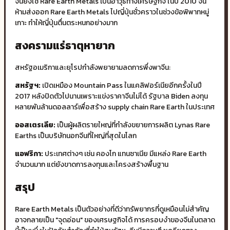
จีนยังใช้ Rare Earth Metals เป็นอาวุธทางเศรษฐกิจ ในปี 2010 จีน
ห้ามส่งออก Rare Earth Metals ไปญี่ปุ่นชั่วคราวในช่วงข้อพิพาทหมู่
เกาะ ทำให้ญี่ปุ่นตื่นตระหนกอย่างมาก
สงครามแร่ธาตุหายาก
สหรัฐอเมริกาและยุโรปกำลังพยายามลดการพึ่งพาจีน:
สหรัฐฯ:
เปิดเหมือง Mountain Pass ในแคลิฟอร์เนียอีกครั้งในปี
2017 หลังปิดตัวไปนานเพราะแข่งราคาจีนไม่ได้ รัฐบาล Biden ลงทุน
หลายพันล้านดอลลาร์เพื่อสร้าง supply chain Rare Earth ในประเทศ
ออสเตรเลีย:
เป็นผู้ผลิตรายใหญ่ที่กำลังขยายการผลิต Lynas Rare
Earths เป็นบริษัทนอกจีนที่ใหญ่ที่สุดในโลก
แอฟริกา:
ประเทศต่างๆ เช่น คองโก แทนซาเนีย มีแหล่ง Rare Earth
จำนวนมาก แต่ยังขาดการลงทุนและโครงสร้างพื้นฐาน
สรุป
Rare Earth Metals เป็นตัวอย่างที่ดีว่าทรัพยากรที่ดูเหมือนไม่สำคัญ
อาจกลายเป็น "จุดอ่อน" ของเศรษฐกิจได้ การครอบงำของจีนในตลาด