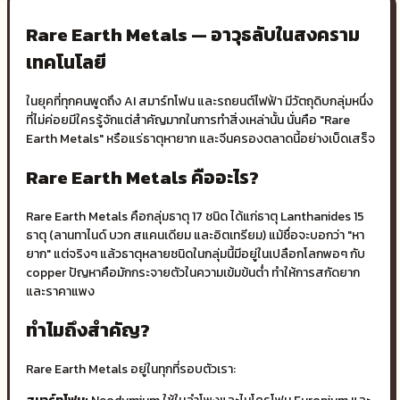
Rare Earth Metals — อาวุธลับในสงคราม
เทคโนโลยี
ในยุคที่ทุกคนพูดถึง AI สมาร์ทโฟน และรถยนต์ไฟฟ้า มีวัตถุดิบกลุ่มหนึ่ง
ที่ไม่ค่อยมีใครรู้จักแต่สำคัญมากในการทำสิ่งเหล่านั้น นั่นคือ "Rare
Earth Metals" หรือแร่ธาตุหายาก และจีนครองตลาดนี้อย่างเบ็ดเสร็จ
Rare Earth Metals คืออะไร?
Rare Earth Metals คือกลุ่มธาตุ 17 ชนิด ได้แก่ธาตุ Lanthanides 15
ธาตุ (ลานทาไนด์ บวก สแคนเดียม และอิตเทรียม) แม้ชื่อจะบอกว่า "หา
ยาก" แต่จริงๆ แล้วธาตุหลายชนิดในกลุ่มนี้มีอยู่ในเปลือกโลกพอๆ กับ
copper ปัญหาคือมักกระจายตัวในความเข้มข้นต่ำ ทำให้การสกัดยาก
และราคาแพง
ทำไมถึงสำคัญ?
Rare Earth Metals อยู่ในทุกที่รอบตัวเรา: