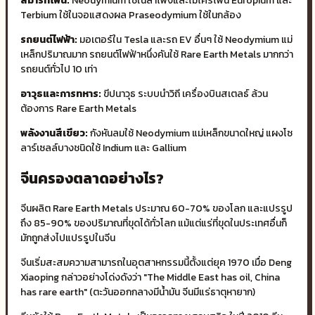
สมาร์ทโฟน:
Neodymium ใช้ในลำโพงและไมโครโฟน Europium และ
Terbium ใช้ในจอแสดงผล Praseodymium ใช้ในกล้อง
รถยนต์ไฟฟ้า:
มอเตอร์ใน Tesla และรถ EV อื่นๆ ใช้ Neodymium แม่
เหล็กปริมาณมาก รถยนต์ไฟฟ้าหนึ่งคันใช้ Rare Earth Metals มากกว่า
รถยนต์ทั่วไป 10 เท่า
อาวุธและการทหาร:
ขีปนาวุธ ระบบนำวิถี เครื่องบินสเตลธ์ ล้วน
ต้องการ Rare Earth Metals
พลังงานสีเขียว:
กังหันลมใช้ Neodymium แม่เหล็กขนาดใหญ่ แผงโซ
ลาร์เซลล์บางชนิดใช้ Indium และ Gallium
จีนครองตลาดอย่างไร?
จีนผลิต Rare Earth Metals ประมาณ 60-70% ของโลก และแปรรูป
ถึง 85-90% ของปริมาณที่ขุดได้ทั่วโลก แม้แต่แร่ที่ขุดในประเทศอื่นก็
มักถูกส่งไปแปรรูปในจีน
จีนเริ่มสะสมความสามารถในอุตสาหกรรมนี้ตั้งแต่ยุค 1970 เมื่อ Deng
Xiaoping กล่าวอย่างโด่งดังว่า "The Middle East has oil, China
has rare earth" (ตะวันออกกลางมีน้ำมัน จีนมีแร่ธาตุหายาก)