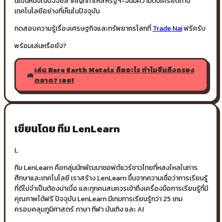
นี้เป็นหนึ่งในปัจจัยสำคัญที่ทำให้สหรัฐฯ-จีนมีความตึงเครียดทาง
เทคโนโลยีอย่างที่เห็นในปัจจุบัน
ทดสอบความรู้เรื่องเศรษฐกิจและทรัพยากรโลกที่
Trade Nai
ฟรีครับ
พร้อมเล่นหรือยัง?
เล่น
Rare Earth Metals คืออะไร ทำไมจีนถึงครอง
ตลาด?
เลย!
เขียนโดย ทีม LenLearn
L
ทีม LenLearn คือกลุ่มนักพัฒนาซอฟต์แวร์ชาวไทยที่หลงใหลในการ
ศึกษาและเทคโนโลยี เราสร้าง LenLearn ขึ้นจากความเชื่อว่าการเรียนรู้
ที่ดีไม่จำเป็นต้องน่าเบื่อ และทุกคนสมควรเข้าถึงเครื่องมือการเรียนรู้ที่มี
คุณภาพได้ฟรี ปัจจุบัน LenLearn มีเกมการเรียนรู้กว่า 25 เกม
ครอบคลุมภูมิศาสตร์ ภาษา กีฬา บันเทิง และ AI