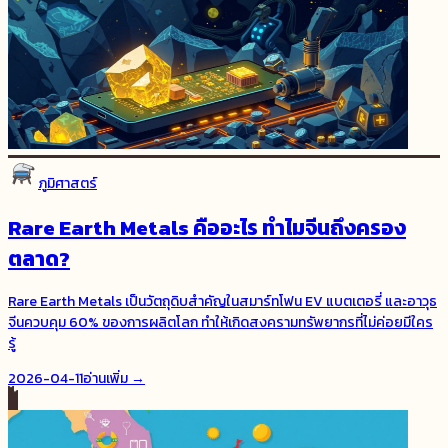
ภูมิศาสตร์
Rare Earth Metals คืออะไร ทำไมจีนถึงครอง
ตลาด?
Rare Earth Metals เป็นวัตถุดิบสำคัญในสมาร์ทโฟน EV แบตเตอรี่ และอาวุธ
จีนควบคุม 60% ของการผลิตโลก ทำให้เกิดสงครามทรัพยากรที่ไม่ค่อยมีใคร
รู้
2026-04-11
อ่านเพิ่ม →