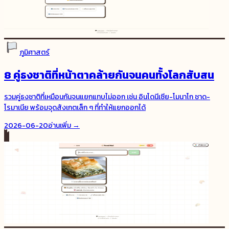
ภูมิศาสตร์
8 คู่ธงชาติที่หน้าตาคล้ายกันจนคนทั้งโลกสับสน
รวมคู่ธงชาติที่เหมือนกันจนแยกแทบไม่ออก เช่น อินโดนีเซีย-โมนาโก ชาด-
โรมาเนีย พร้อมจุดสังเกตเล็ก ๆ ที่ทำให้แยกออกได้
2026-06-20
อ่านเพิ่ม →