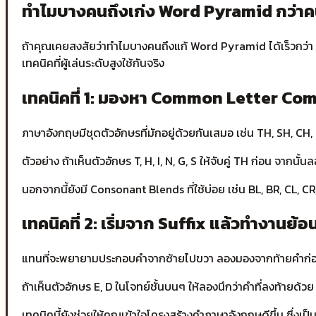
ทำไมบางคนถึงเก่ง Word Pyramid กว่าคน
ถ้าคุณเคยสงสัยว่าทำไมบางคนถึงแก้ Word Pyramid ได้เร็วกว่า ค
เทคนิคที่ผู้เล่นระดับสูงใช้กันจริง
เทคนิคที่ 1: มองหา Common Letter Co
ภาษาอังกฤษมีชุดตัวอักษรที่มักอยู่ด้วยกันเสมอ เช่น TH, SH, CH,
ตัวอย่าง ถ้าเห็นตัวอักษร T, H, I, N, G, S ให้จับคู่ TH ก่อน จากนั
นอกจากนี้ยังมี Consonant Blends ที่ใช้บ่อย เช่น BL, BR, CL, CR
เทคนิคที่ 2: เริ่มจาก Suffix แล้วทำงานย้
แทนที่จะพยายามประกอบคำจากซ้ายไปขวา ลองมองจากท้ายคำก่อน S
ถ้าเห็นตัวอักษร E, D ในโจทย์ชั้นบนๆ ให้ลองนึกว่าคำที่ลงท้ายด้ว
เทคนิคนี้ยังช่วยให้คุณเข้าใจโครงสร้างคำภาษาอังกฤษดีขึ้น ซึ่งเป