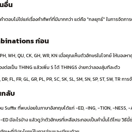
อื่น
ำตอบไม่ใช่แค่เรื่องคำศัพท์ที่มีมากกว่า แต่คือ "กลยุทธ์" ในการจั
mbinations ก่อน
 PH, WH, QU, CK, GH, WR, KN เมื่อคุณเห็นตัวอักษรในโจทย์ ให้มองหาค
้นลองต่อเป็น THING แล้วเพิ่ม S ได้ THINGS ง่ายกว่าลองสุ่มทีละตัว
, DR, FL, FR, GL, GR, PL, PR, SC, SK, SL, SM, SN, SP, ST, SW, TR การ
อนกลับ
uffix ที่พบบ่อยในภาษาอังกฤษได้แก่ -ED, -ING, -TION, -NESS, -A
ย -ED มีอะไรบ้าง แล้วดูว่าตัวอักษรที่เหลือประกอบเป็นคำนั้นได้ไหม วิธ
็นทักษะที่มีประโยชน์ในการอ่านและเขียนด้วย