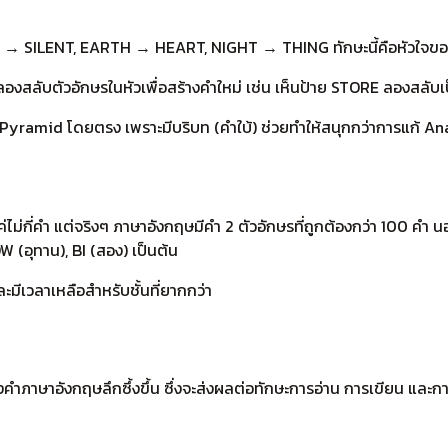
TEN → SILENT, EARTH → HEART, NIGHT → THING ทักษะนี้คือหัวใจ
่อร้าน ลองสลับตัวอักษรในหัวเพื่อสร้างคำใหม่ เช่น เห็นป้าย STORE ลอ
rd Pyramid โดยตรง เพราะมีบริบท (คำใบ้) ช่วยทำให้สนุกกว่าการแก้ A
่กี่คำ แต่จริงๆ ภาษาอังกฤษมีคำ 2 ตัวอักษรที่ถูกต้องกว่า 100 คำ นอก
 OW (อุทาน), BI (สอง) เป็นต้น
ละมีเวลาเหลือสำหรับชั้นที่ยากกว่า
ร้างคำภาษาอังกฤษลึกซึ้งขึ้น ซึ่งจะส่งผลต่อทักษะการอ่าน การเขียน และก