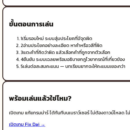
ขั้นตอนการเล่น
1
เริ่มรอบใหม่ ระบบสุ่มประโยคที่มีจุดผิด
2
อ่านประโยคอย่างละเอียด หาคำหรือวลีที่ผิด
3
แตะคำที่คิดว่าผิด แล้วเลือกคำที่ถูกจากตัวเลือก
4
ยืนยัน ระบบเฉลยพร้อมอธิบายกฎไวยากรณ์ที่เกี่ยวข้อง
5
เล่นต่อสะสมคะแนน — บทเรียนยากจะให้คะแนนเยอะกว่า
พร้อมเล่นแล้วใช่ไหม?
เปิดเกม
แก้แกรมม่าร์
ได้ทันทีบนเบราว์เซอร์ ไม่ต้องดาวน์โหลด ไ
เปิดเกม
Fix Dai
→