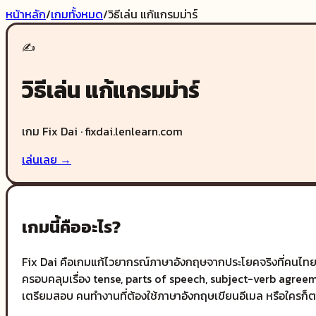
หน้าหลัก
/
เกมทั้งหมด
/
วิธีเล่น
แก้แกรมม่าร์
✍️
วิธีเล่น
แก้แกรมม่าร์
เกม
Fix Dai
·
fixdai.lenlearn.com
เล่นเลย →
เกมนี้คืออะไร?
Fix Dai คือเกมแก้ไวยากรณ์ภาษาอังกฤษจากประโยคจริงที่คนไทยมัก
ครอบคลุมเรื่อง tense, parts of speech, subject-verb agreem
เตรียมสอบ คนทำงานที่ต้องใช้ภาษาอังกฤษเขียนอีเมล หรือใครก็ต