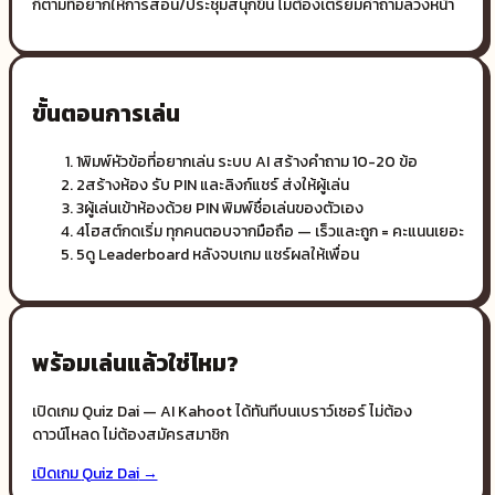
ก็ตามที่อยากให้การสอน/ประชุมสนุกขึ้น ไม่ต้องเตรียมคำถามล่วงหน้า
ขั้นตอนการเล่น
1
พิมพ์หัวข้อที่อยากเล่น ระบบ AI สร้างคำถาม 10-20 ข้อ
2
สร้างห้อง รับ PIN และลิงก์แชร์ ส่งให้ผู้เล่น
3
ผู้เล่นเข้าห้องด้วย PIN พิมพ์ชื่อเล่นของตัวเอง
4
โฮสต์กดเริ่ม ทุกคนตอบจากมือถือ — เร็วและถูก = คะแนนเยอะ
5
ดู Leaderboard หลังจบเกม แชร์ผลให้เพื่อน
พร้อมเล่นแล้วใช่ไหม?
เปิดเกม
Quiz Dai — AI Kahoot
ได้ทันทีบนเบราว์เซอร์ ไม่ต้อง
ดาวน์โหลด ไม่ต้องสมัครสมาชิก
เปิดเกม
Quiz Dai
→