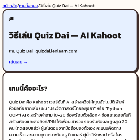
หน้าหลัก
/
เกมทั้งหมด
/
วิธีเล่น
Quiz Dai — AI Kahoot
🎓
วิธีเล่น
Quiz Dai — AI Kahoot
เกม
Quiz Dai
·
quizdai.lenlearn.com
เล่นเลย →
เกมนี้คืออะไร?
Quiz Dai คือ Kahoot เวอร์ชันที่ AI สร้างควิซให้คุณอัตโนมัติ พิมพ์
หัวข้อที่อยากเล่น (เช่น "ประวัติศาสตร์ไทยอยุธยา" หรือ "Python
OOP") AI จะสร้างคำถาม 10-20 ข้อพร้อมตัวเลือก 4 ข้อและเฉลยทันที
สร้างห้องและส่งลิงก์/PIN ให้เพื่อนเข้าร่วม รองรับห้องละสูงสุด 20
คน (ทดสอบแล้ว) ผู้เล่นตอบจากมือถือของตัวเอง คะแนนคิดตาม
ความเร็วและความถูก เหมาะกับครู ติวเตอร์ ผู้นำเวิร์กชอป หรือใคร